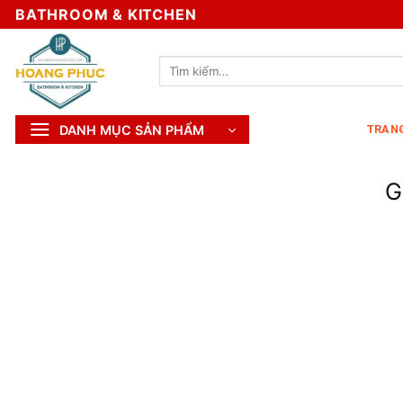
Skip
BATHROOM & KITCHEN
to
content
Tìm
kiếm:
DANH MỤC SẢN PHẨM
TRAN
G