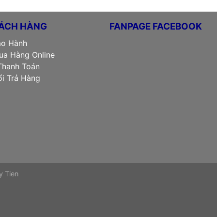
ÁCH HÀNG
FANPAGE FACEBOOK
ảo Hành
a Hàng Online
Thanh Toán
̉i Trả Hàng
y Tien