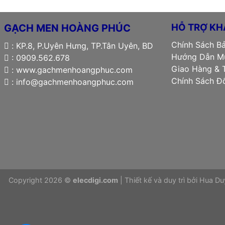
HỖ TRỢ KH
GẠCH MEN HOÀNG PHÚC
Chính Sách B
: KP.8, P.Uyên Hưng, TP.Tân Uyên, BD
Hướng Dẫn Mu
: 0909.562.678
Giao Hàng & 
: www.gachmenhoangphuc.com
Chính Sách Đô
: info@gachmenhoangphuc.com
Copyright 2026 ©
elecdigi.com
| Thiết kế và duy trì bởi
Hua Du