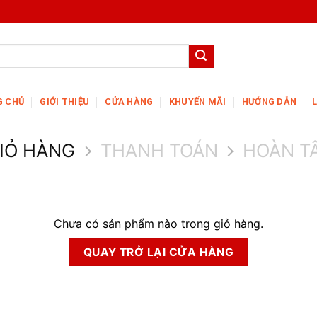
G CHỦ
GIỚI THIỆU
CỬA HÀNG
KHUYẾN MÃI
HƯỚNG DẪN
IỎ HÀNG
THANH TOÁN
HOÀN T
Chưa có sản phẩm nào trong giỏ hàng.
QUAY TRỞ LẠI CỬA HÀNG