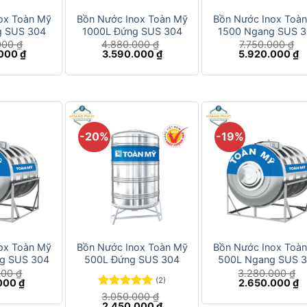
ox Toàn Mỹ
Bồn Nước Inox Toàn Mỹ
Bồn Nước Inox Toà
g SUS 304
1000L Đứng SUS 304
1500 Ngang SUS 
000
₫
4.880.000
₫
7.750.000
₫
Giá
Giá
Giá
Giá
G
.000
₫
3.590.000
₫
5.920.000
₫
hiện
gốc
hiện
gốc
h
tại
là:
tại
là:
tạ
00 ₫.
là:
4.880.000 ₫.
là:
7.750.000 ₫.
là
3.890.000 ₫.
3.590.000 ₫.
5
-20%
-19%
+
+
ox Toàn Mỹ
Bồn Nước Inox Toàn Mỹ
Bồn Nước Inox Toà
g SUS 304
500L Đứng SUS 304
500L Ngang SUS 
000
₫
3.280.000
₫
(2)
Giá
Giá
G
.000
₫
2.650.000
₫
hiện
gốc
h
Được xếp
3.050.000
₫
tại
là:
tạ
Giá
Giá
2.450.000
₫
hạng
5.00