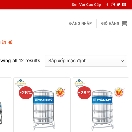
Sen Vòi Cao Cấp
ĐĂNG NHẬP
GIỎ HÀNG
LIÊN HỆ
wing all 12 results
-26%
-28%
+
+