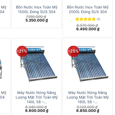
n Mỹ
Bồn Nước Inox Toàn Mỹ
Bồn Nước Inox Toàn Mỹ
304
1500L Đứng SUS 304
2000L Đứng SUS 304
7.190.000
₫
(1)
iá
Giá
Giá
5.350.000
₫
iện
gốc
hiện
Được xếp
8.970.000
₫
i
là:
tại
Giá
Giá
6.490.000
₫
hạng
5.00
:
7.190.000 ₫.
là:
gốc
hiện
5 sao
.920.000 ₫.
5.350.000 ₫.
là:
tại
8.970.000 ₫.
là:
6.490.00
-21%
-25%
+
+
n Mỹ
Máy Nước Nóng Năng
Máy Nước Nóng Năng
304
Lượng Mặt Trời Toàn Mỹ
Lượng Mặt Trời Toàn Mỹ
140L 58 –…
160L 58 –…
iá
8.340.000
₫
9.120.000
₫
iện
Giá
Giá
Giá
Giá
6.600.000
₫
6.850.000
₫
i
gốc
hiện
gốc
hiện