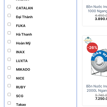
Bồn Nước In
CATALAN
1000 Ngan
4.450.
Đại Thành
Giá
3.890
gốc
là:
FUKA
4.450.0
Hà Thanh
Hoàn Mỹ
-26%
INAX
LUXTA
MIKADO
+
NICE
Bồn Nước In
RUBY
2000L Ngan
9.740.
SCG
Giá
7.250
gốc
Takao
là: