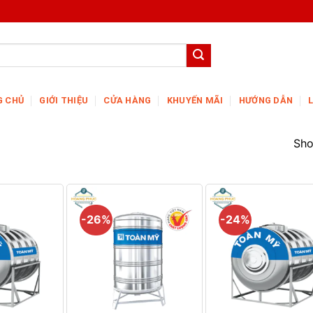
G CHỦ
GIỚI THIỆU
CỬA HÀNG
KHUYẾN MÃI
HƯỚNG DẪN
Sho
-26%
-24%
+
+