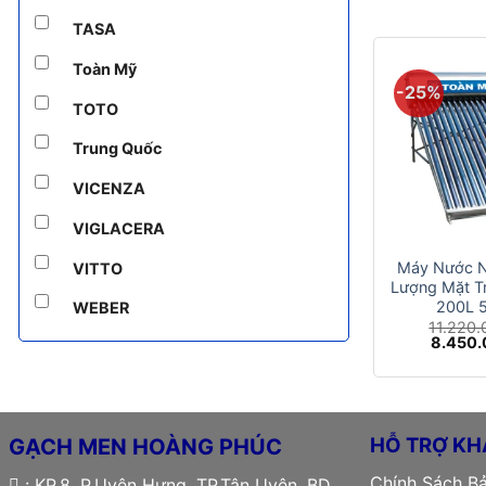
9.740.
TASA
Toàn Mỹ
-25%
TOTO
Trung Quốc
VICENZA
+
VIGLACERA
Máy Nước 
VITTO
Lượng Mặt T
200L 
WEBER
11.220
Giá
8.450
gốc
là:
11.220.
HỖ TRỢ KH
GẠCH MEN HOÀNG PHÚC
Chính Sách B
: KP.8, P.Uyên Hưng, TP.Tân Uyên, BD