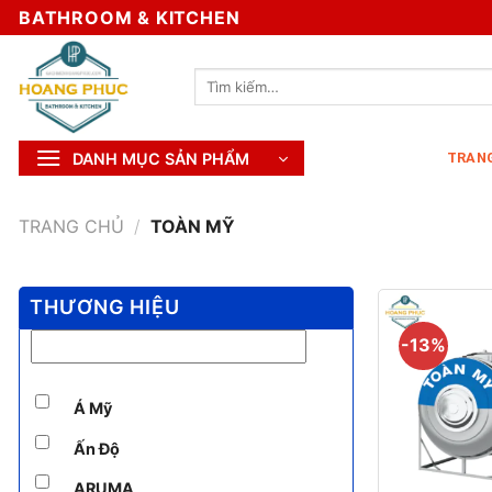
Skip
BATHROOM & KITCHEN
to
content
Tìm
kiếm:
DANH MỤC SẢN PHẨM
TRAN
TRANG CHỦ
/
TOÀN MỸ
THƯƠNG HIỆU
-13%
Á Mỹ
Ấn Độ
+
ARUMA