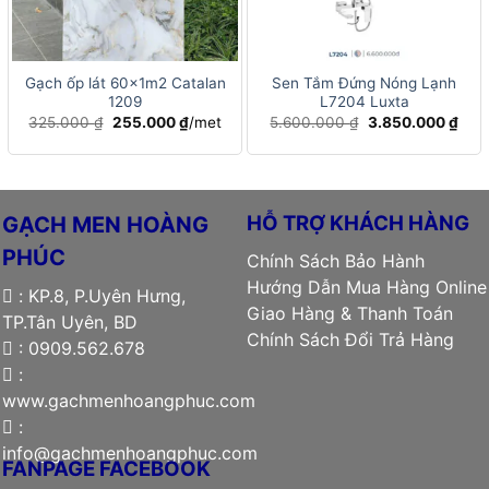
Gạch ốp lát 60x1m2 Catalan
Sen Tắm Đứng Nóng Lạnh
1209
L7204 Luxta
Giá
Giá
Giá
Giá
325.000
₫
255.000
₫
/met
5.600.000
₫
3.850.000
₫
gốc
hiện
gốc
hiện
là:
tại
là:
tại
325.000 ₫.
là:
5.600.000 ₫.
là:
255.000 ₫.
3.85
HỖ TRỢ KHÁCH HÀNG
GẠCH MEN HOÀNG
PHÚC
Chính Sách Bảo Hành
Hướng Dẫn Mua Hàng Online
: KP.8, P.Uyên Hưng,
Giao Hàng & Thanh Toán
TP.Tân Uyên, BD
Chính Sách Đổi Trả Hàng
: 0909.562.678
:
www.gachmenhoangphuc.com
:
info@gachmenhoangphuc.com
FANPAGE FACEBOOK