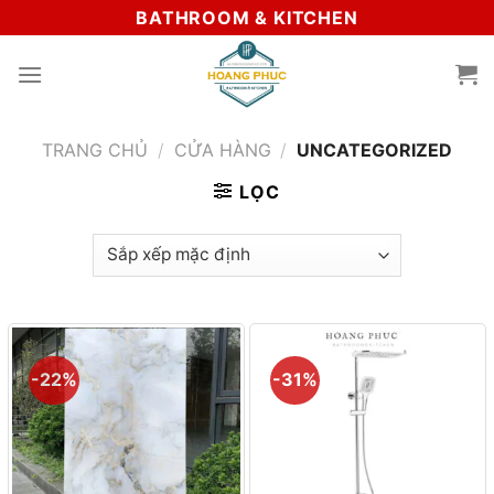
Skip
BATHROOM & KITCHEN
to
content
TRANG CHỦ
/
CỬA HÀNG
/
UNCATEGORIZED
LỌC
-22%
-31%