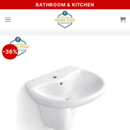
Skip
BATHROOM & KITCHEN
to
content
-36%