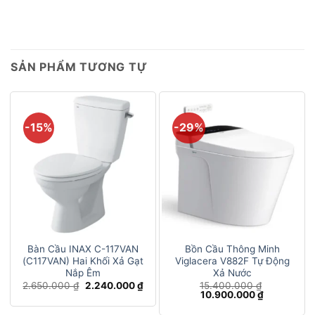
SẢN PHẨM TƯƠNG TỰ
-15%
-29%
Bàn Cầu INAX C-117VAN
Bồn Cầu Thông Minh
(C117VAN) Hai Khối Xả Gạt
Viglacera V882F Tự Động
Nắp Êm
Xả Nước
Giá
Giá
2.650.000
₫
2.240.000
₫
15.400.000
₫
gốc
hiện
Giá
Giá
10.900.000
₫
là:
tại
gốc
hiện
2.650.000 ₫.
là:
là:
tại