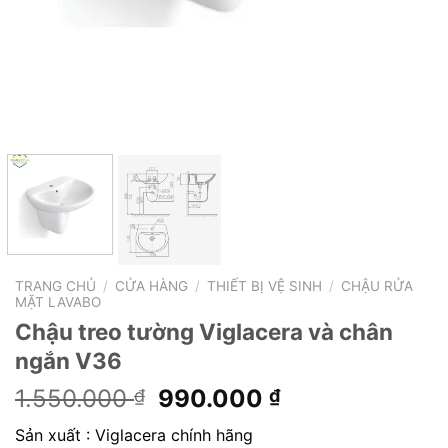
TRANG CHỦ
/
CỬA HÀNG
/
THIẾT BỊ VỆ SINH
/
CHẬU RỬA
MẶT LAVABO
Chậu treo tường Viglacera và chân
ngắn V36
Giá
Giá
1.550.000
990.000
₫
₫
gốc
hiện
Sản xuất : Viglacera chính hãng
là:
tại