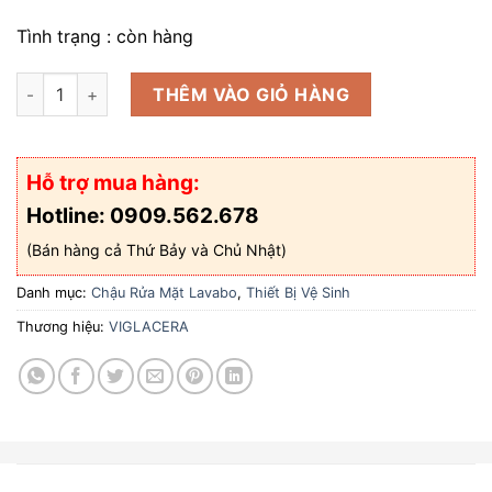
1.550.000 ₫.
là:
Tình trạng : còn hàng
990.000 ₫.
Chậu treo tường Viglacera và chân ngắn V36 số lượng
THÊM VÀO GIỎ HÀNG
Hỗ trợ mua hàng:
Hotline: 0909.562.678
(Bán hàng cả Thứ Bảy và Chủ Nhật)
Danh mục:
Chậu Rửa Mặt Lavabo
,
Thiết Bị Vệ Sinh
Thương hiệu:
VIGLACERA