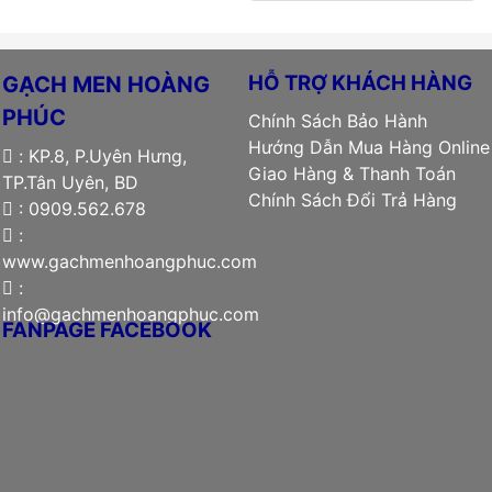
2.240.000 ₫.
15.400.000 ₫.
là:
10.900.000
HỖ TRỢ KHÁCH HÀNG
GẠCH MEN HOÀNG
PHÚC
Chính Sách Bảo Hành
Hướng Dẫn Mua Hàng Online
: KP.8, P.Uyên Hưng,
Giao Hàng & Thanh Toán
TP.Tân Uyên, BD
Chính Sách Đổi Trả Hàng
: 0909.562.678
:
www.gachmenhoangphuc.com
:
info@gachmenhoangphuc.com
FANPAGE FACEBOOK