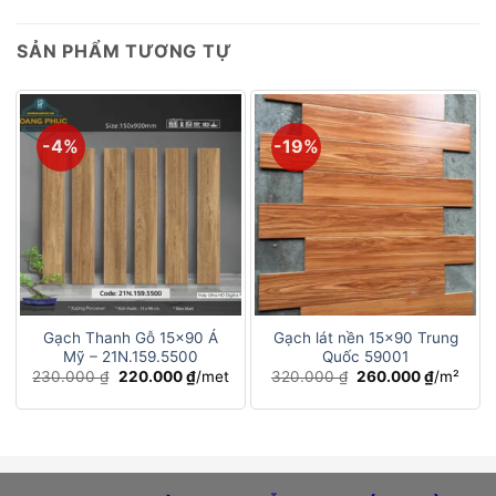
SẢN PHẨM TƯƠNG TỰ
-4%
-19%
Gạch Thanh Gỗ 15×90 Á
Gạch lát nền 15×90 Trung
Mỹ – 21N.159.5500
Quốc 59001
Giá
Giá
Giá
Giá
230.000
₫
220.000
₫
/met
320.000
₫
260.000
₫
/m²
gốc
hiện
gốc
hiện
là:
tại
là:
tại
230.000 ₫.
là:
320.000 ₫.
là:
220.000 ₫.
260.000