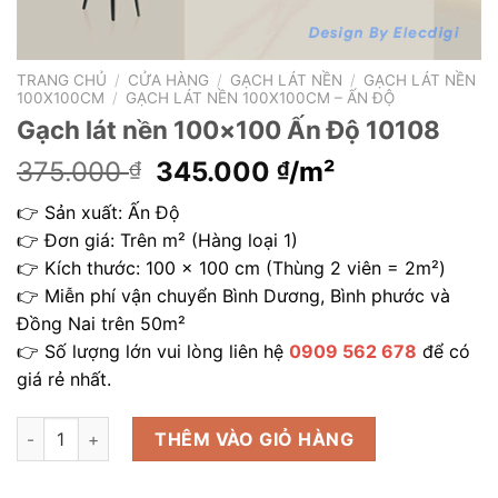
TRANG CHỦ
/
CỬA HÀNG
/
GẠCH LÁT NỀN
/
GẠCH LÁT NỀN
100X100CM
/
GẠCH LÁT NỀN 100X100CM – ẤN ĐỘ
Gạch lát nền 100×100 Ấn Độ 10108
Giá
Giá
375.000
345.000
/m²
₫
₫
gốc
hiện
👉 Sản xuất: Ấn Độ
là:
tại
👉 Đơn giá: Trên m² (Hàng loại 1)
375.000 ₫.
là:
👉 Kích thước: 100 x 100 cm (Thùng 2 viên = 2m²)
345.000 ₫.
👉 Miễn phí vận chuyển Bình Dương, Bình phước và
Đồng Nai trên 50m²
👉 Số lượng lớn vui lòng liên hệ
0909 562 678
để có
giá rẻ nhất.
Gạch lát nền 100x100 Ấn Độ 10108 số lượng
THÊM VÀO GIỎ HÀNG