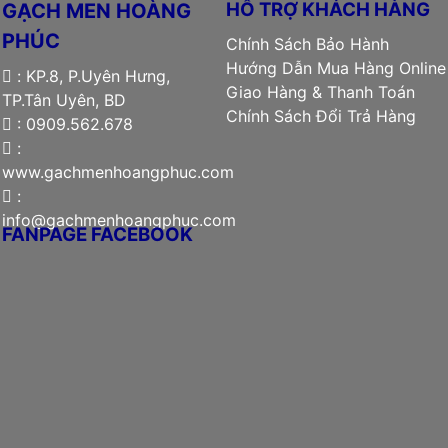
HỖ TRỢ KHÁCH HÀNG
GẠCH MEN HOÀNG
PHÚC
Chính Sách Bảo Hành
Hướng Dẫn Mua Hàng Online
: KP.8, P.Uyên Hưng,
Giao Hàng & Thanh Toán
TP.Tân Uyên, BD
Chính Sách Đổi Trả Hàng
: 0909.562.678
:
www.gachmenhoangphuc.com
:
info@gachmenhoangphuc.com
FANPAGE FACEBOOK