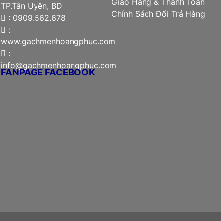
Giao Hàng & Thanh Toán
TP.Tân Uyên, BD
Chính Sách Đổi Trả Hàng
: 0909.562.678
:
www.gachmenhoangphuc.com
:
info@gachmenhoangphuc.com
FANPAGE FACEBOOK