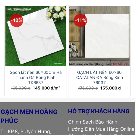
-12%
-11%
Gạch lát nền 60x60Cm Hà
GẠCH LÁT NỀN 60×60
Thanh Đá Bóng Kính
CATALAN ĐÁ Bóng Kính
TK6637
76037
Giá
Giá
Giá
Giá
165.000
₫
145.000
₫
/m²
175.000
₫
155.000
₫
gốc
hiện
gốc
hiện
là:
tại
là:
tại
165.000 ₫.
là:
175.000 ₫.
là:
145.000 ₫.
155.000
HỖ TRỢ KHÁCH HÀNG
GẠCH MEN HOÀNG
PHÚC
Chính Sách Bảo Hành
Hướng Dẫn Mua Hàng Online
: KP.8, P.Uyên Hưng,