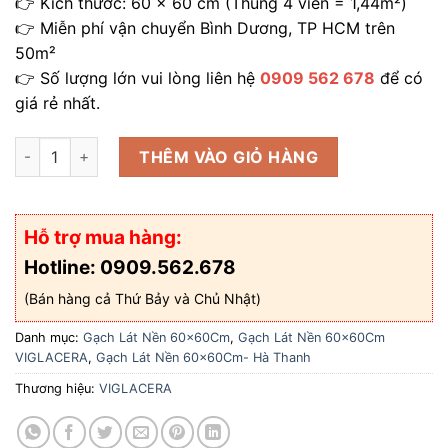
👉 Kích thước: 60 x 60 cm (Thùng 4 viên = 1,44m²)
172.000 ₫.
👉 Miễn phí vận chuyển Bình Dương, TP HCM trên
50m²
👉 Số lượng lớn vui lòng liên hệ
0909 562 678
để có
giá rẻ nhất.
Gạch lát nền 60x60Cm Viglacera Đá Bán Sứ Matt SH-SM604 
THÊM VÀO GIỎ HÀNG
Hỗ trợ mua hàng:
Hotline: 0909.562.678
(Bán hàng cả Thứ Bảy và Chủ Nhật)
Danh mục:
Gạch Lát Nền 60x60Cm
,
Gạch Lát Nền 60x60Cm
VIGLACERA
,
Gạch Lát Nền 60x60Cm- Hà Thanh
Thương hiệu:
VIGLACERA