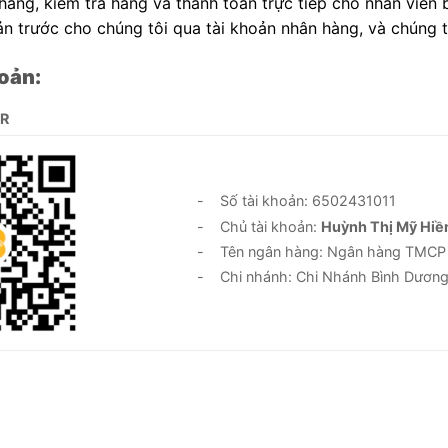
àng, kiểm tra hàng và thanh toán trực tiếp cho nhân viên 
n trước cho chúng tôi qua tài khoản nhân hàng, và chúng 
oản:
QR
- Số tài khoản: 6502431011
- Chủ tài khoản:
Huỳnh Thị Mỹ Hiề
- Tên ngân hàng: Ngân hàng TMCP Đầ
- Chi nhánh: Chi Nhánh Bình Dươn