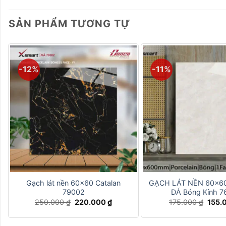
SẢN PHẨM TƯƠNG TỰ
-12%
-11%
+
+
Gạch lát nền 60×60 Catalan
GẠCH LÁT NỀN 60×6
79002
ĐÁ Bóng Kính 7
Giá
Giá
Giá
250.000
₫
220.000
₫
175.000
₫
155.
gốc
hiện
gốc
là:
tại
là:
250.000 ₫.
là:
175.0