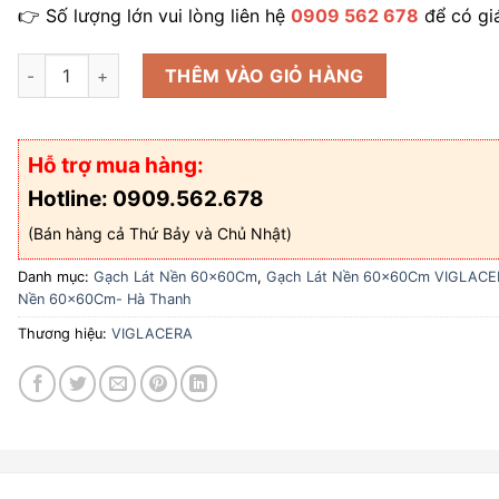
👉 Số lượng lớn vui lòng liên hệ
0909 562 678
để có giá
Gạch lát nền 60x60Cm Viglacera Đá Mờ SH-GP803 số lượng
THÊM VÀO GIỎ HÀNG
Hỗ trợ mua hàng:
Hotline: 0909.562.678
(Bán hàng cả Thứ Bảy và Chủ Nhật)
Danh mục:
Gạch Lát Nền 60x60Cm
,
Gạch Lát Nền 60x60Cm VIGLACE
Nền 60x60Cm- Hà Thanh
Thương hiệu:
VIGLACERA