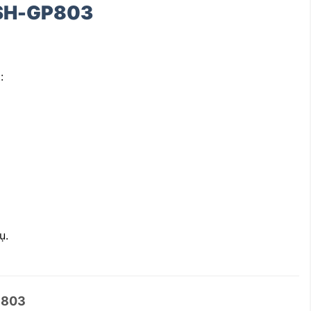
 SH-GP803
:
ụ.
P803