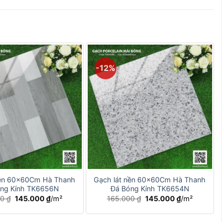
-12%
+
nền 60x60Cm Hà Thanh
Gạch lát nền 60x60Cm Hà Thanh
ng Kính TK6656N
Đá Bóng Kính TK6654N
Giá
Giá
Giá
Giá
00
₫
145.000
₫
/m²
165.000
₫
145.000
₫
/m²
gốc
hiện
gốc
hiện
là:
tại
là:
tại
165.000 ₫.
là:
165.000 ₫.
là: