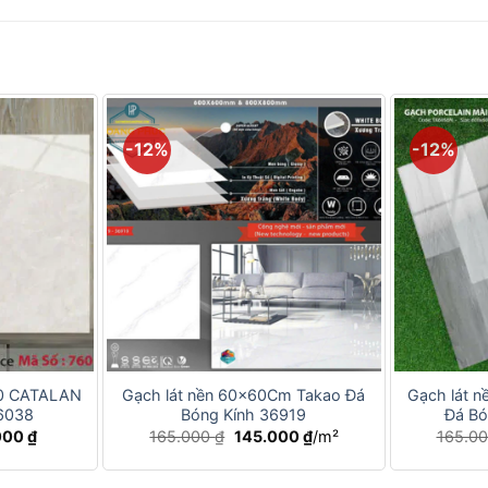
-12%
-12%
+
+
0 CATALAN
Gạch lát nền 60x60Cm Takao Đá
Gạch lát 
6038
Bóng Kính 36919
Đá Bó
Giá
Giá
Giá
000
₫
165.000
₫
145.000
₫
/m²
165.0
hiện
gốc
hiện
tại
là:
tại
00 ₫.
là:
165.000 ₫.
là: