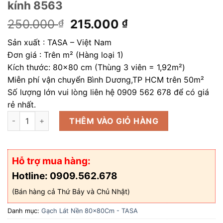
kính 8563
Giá
Giá
250.000
215.000
₫
₫
gốc
hiện
Sản xuất : TASA – Việt Nam
là:
tại
Đơn giá : Trên m² (Hàng loại 1)
250.000 ₫.
là:
Kích thước: 80×80 cm (Thùng 3 viên = 1,92m²)
215.000 ₫.
Miễn phí vận chuyển Bình Dương,TP HCM trên 50m²
Số lượng lớn vui lòng liên hệ 0909 562 678 để có giá
rẻ nhất.
Gạch lát nền 80x80 TASA đá bóng kính 8563 số lượng
THÊM VÀO GIỎ HÀNG
Hỗ trợ mua hàng:
Hotline: 0909.562.678
(Bán hàng cả Thứ Bảy và Chủ Nhật)
Danh mục:
Gạch Lát Nền 80x80Cm - TASA