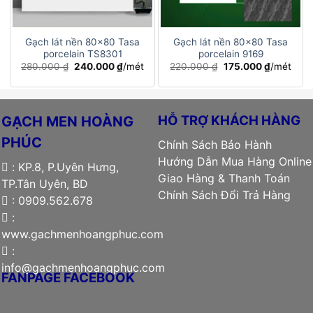
Gạch lát nền 80×80 Tasa
Gạch lát nền 80×80 Tasa
porcelain TS8301
porcelain 9169
Giá
Giá
Giá
Giá
280.000
₫
240.000
₫
/mét
220.000
₫
175.000
₫
/mét
gốc
hiện
gốc
hiện
là:
tại
là:
tại
280.000 ₫.
là:
220.000 ₫.
là:
240.000 ₫.
175.000 ₫
HỖ TRỢ KHÁCH HÀNG
GẠCH MEN HOÀNG
PHÚC
Chính Sách Bảo Hành
Hướng Dẫn Mua Hàng Online
: KP.8, P.Uyên Hưng,
Giao Hàng & Thanh Toán
TP.Tân Uyên, BD
Chính Sách Đổi Trả Hàng
: 0909.562.678
:
www.gachmenhoangphuc.com
:
info@gachmenhoangphuc.com
FANPAGE FACEBOOK