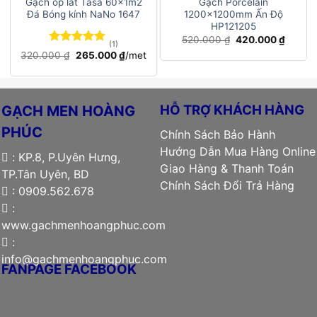
Gạch ốp lát Tasa 60x1m2
Gạch Porcelain
Đá Bóng kính NaNo 1647
1200x1200mm Ấn Độ
HP121205
Giá
Giá
520.000
₫
420.000
₫
(1)
gốc
hiện
Được xếp
Giá
Giá
320.000
₫
265.000
₫
/met
là:
tại
hạng
gốc
5.00
hiện
520.000 ₫.
là:
là:
tại
5 sao
420.00
320.000 ₫.
là:
265.000 ₫.
HỖ TRỢ KHÁCH HÀNG
GẠCH MEN HOÀNG
PHÚC
Chính Sách Bảo Hành
Hướng Dẫn Mua Hàng Online
: KP.8, P.Uyên Hưng,
Giao Hàng & Thanh Toán
TP.Tân Uyên, BD
Chính Sách Đổi Trả Hàng
: 0909.562.678
:
www.gachmenhoangphuc.com
:
info@gachmenhoangphuc.com
FANPAGE FACEBOOK