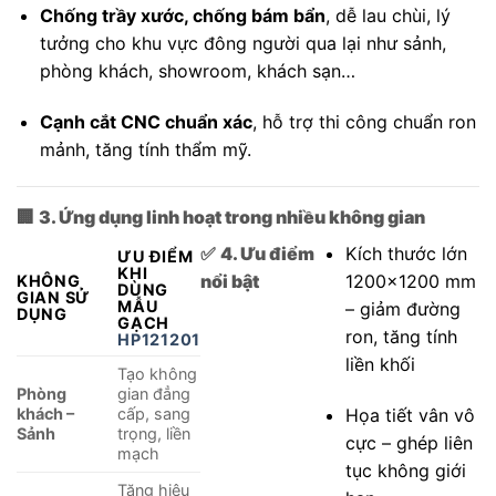
Chống trầy xước, chống bám bẩn
, dễ lau chùi, lý
tưởng cho khu vực đông người qua lại như sảnh,
phòng khách, showroom, khách sạn…
Cạnh cắt CNC chuẩn xác
, hỗ trợ thi công chuẩn ron
mảnh, tăng tính thẩm mỹ.
🏢
3. Ứng dụng linh hoạt trong nhiều không gian
✅
4. Ưu điểm
Kích thước lớn
ƯU ĐIỂM
KHI
nổi bật
1200×1200 mm
KHÔNG
DÙNG
GIAN SỬ
MẪU
– giảm đường
DỤNG
GẠCH
ron, tăng tính
HP121201
liền khối
Tạo không
Phòng
gian đẳng
Họa tiết vân vô
khách –
cấp, sang
Sảnh
trọng, liền
cực – ghép liên
mạch
tục không giới
Tăng hiệu