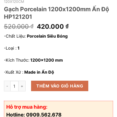
120X120CM
Gạch Porcelain 1200x1200mm Ấn Độ
HP121201
Giá
Giá
520.000
420.000
₫
₫
gốc
hiện
-Chất Liệu:
Porcelain Siêu Bóng
là:
tại
520.000 ₫.
là:
-Loại :
1
420.000 ₫.
-Kích Thước:
1200×1200 mm
-Xuất Xứ :
Made in Ấn Độ
Gạch Porcelain 1200x1200mm Ấn Độ HP121201 số lượng
THÊM VÀO GIỎ HÀNG
Hỗ trợ mua hàng:
Hotline: 0909.562.678