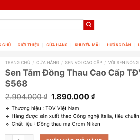
G CHỦ
GIỚI THIỆU
CỬA HÀNG
KHUYẾN MÃI
HƯỚNG DẪN
TRANG CHỦ
/
CỬA HÀNG
/
SEN VÒI CAO CẤP
/
VÒI SEN NÓNG
Sen Tắm Đồng Thau Cao Cấp TĐ
S568
Giá
Giá
2.904.000
1.890.000
₫
₫
gốc
hiện
🔹 Thương hiệu : TĐV Việt Nam
là:
tại
🔹 Hàng được sản xuất theo Công nghệ Italia, tiêu chuẩ
2.904.000 ₫.
là:
🔹 Chất liệu : Đồng thau mạ Crom Niken
1.890.000 ₫
Sen Tắm Đồng Thau Cao Cấp TĐV S568 số lượng