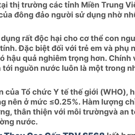
tại thị trường các tỉnh Miền Trung 
 của đông đảo người sử dụng nhờ nhữ
c dụng rất độc hại cho cơ thể con ng
tính. Đặc biệt đối với trẻ em và phụ 
ó hậu quả nghiêm trọng hơn. Chính v
 tới nguồn nước luôn là một trong 
n của Tổ chức Y tế thế giới (WHO), 
g nên ở mức ≤0.25%. Hàm lượng chì t
ởng, thân thiện với môi trườngvà an 
ường nước.