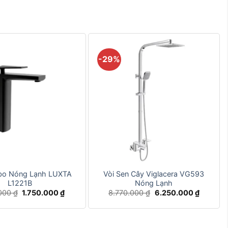
-29%
+
abo Nóng Lạnh LUXTA
Vòi Sen Cây Viglacera VG593
L1221B
Nóng Lạnh
Giá
Giá
Giá
Giá
.000
₫
1.750.000
₫
8.770.000
₫
6.250.000
₫
gốc
hiện
gốc
hiện
là:
tại
là:
tại
2.880.000 ₫.
là:
8.770.000 ₫.
là:
1.750.000 ₫.
6.250.0