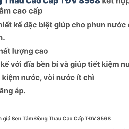
g Thau Cao Cấp TĐV S568
kết hợp
tắm cao cấp
iết kế đặc biệt giúp cho phun nước
n.
hất lượng cao
kế với đĩa bền bỉ và giúp tiết kiệm n
t kiệm nước, vòi nước ít chì
ăng áp.
h giá Sen Tắm Đồng Thau Cao Cấp TĐV S568