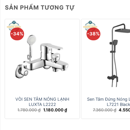
SẢN PHẨM TƯƠNG TỰ
-34%
-38%
+
+
VÒI SEN TẮM NÓNG LẠNH
Sen Tắm Đứng Nóng L
LUXTA L2222
L7221 Blac
Giá
Giá
Giá
1.780.000
₫
1.180.000
₫
7.360.000
₫
4.55
gốc
hiện
gốc
là:
tại
là:
1.780.000 ₫.
là:
7.360
1.180.000 ₫.