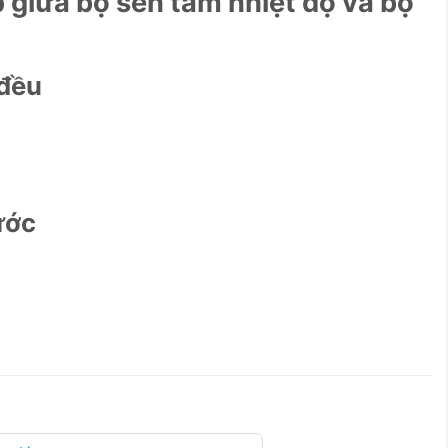
 giữa bộ sen tắm nhiệt độ và bộ
 đều
ước