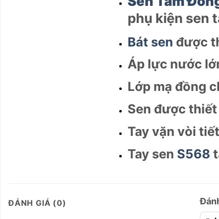
Sen Tắm Đồn
phụ kiện sen 
Bát sen
được th
Áp lực nước lớ
Lớp mạ đồng c
Sen được thiết 
Tay vặn vòi tiế
Tay sen
S568
t
Đán
ĐÁNH GIÁ (0)