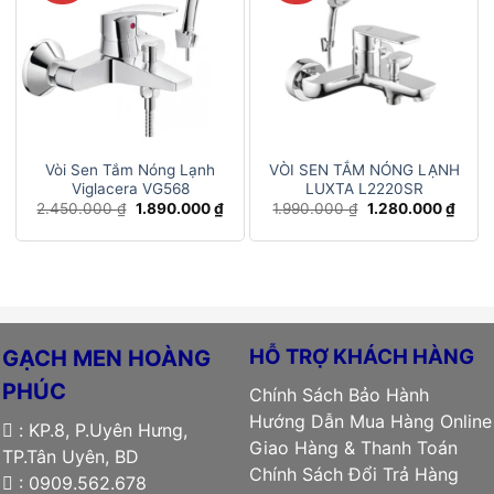
Vòi Sen Tắm Nóng Lạnh
VÒI SEN TẮM NÓNG LẠNH
Viglacera VG568
LUXTA L2220SR
Giá
Giá
Giá
Giá
2.450.000
₫
1.890.000
₫
1.990.000
₫
1.280.000
₫
gốc
hiện
gốc
hiện
là:
tại
là:
tại
2.450.000 ₫.
là:
1.990.000 ₫.
là:
1.890.000 ₫.
1.280
HỖ TRỢ KHÁCH HÀNG
GẠCH MEN HOÀNG
PHÚC
Chính Sách Bảo Hành
Hướng Dẫn Mua Hàng Online
: KP.8, P.Uyên Hưng,
Giao Hàng & Thanh Toán
TP.Tân Uyên, BD
Chính Sách Đổi Trả Hàng
: 0909.562.678