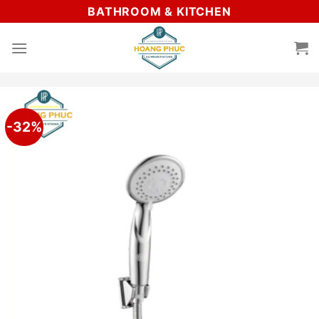
Skip
BATHROOM & KITCHEN
to
content
-32%