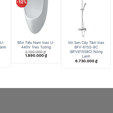
-12%
+
+
 U-
Bồn Tiểu Nam Inax U-
Vòi Sen Cây Tắm Inax
Vành
440V Treo Tường
BFV-615S-8C
(BFV615S8C) Nóng
2.150.000
₫
Giá
Giá
1.890.000
₫
Lạnh
gốc
hiện
iá
6.730.000
₫
là:
tại
ện
2.150.000 ₫.
là:
i
1.890.000 ₫.
:
.750.000 ₫.