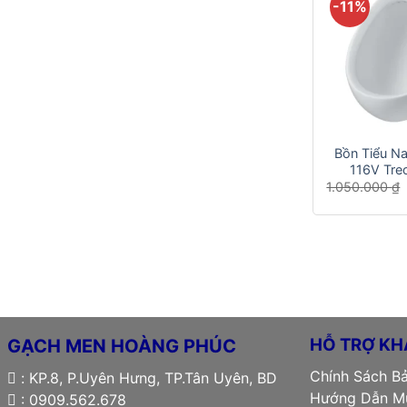
-11%
+
Bồn Tiểu N
116V Tre
1.050.000
₫
HỖ TRỢ KH
GẠCH MEN HOÀNG PHÚC
Chính Sách B
: KP.8, P.Uyên Hưng, TP.Tân Uyên, BD
Hướng Dẫn Mu
: 0909.562.678