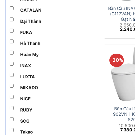
Bàn Cầu INA
CATALAN
(C117VAN) H
Gạt N
Đại Thành
2.650.
Giá
2.240
FUKA
gốc
là:
2.650.0
Hà Thanh
Hoàn Mỹ
-30%
INAX
LUXTA
MIKADO
+
NICE
Bồn Cầu 
RUBY
902VN 1 K
S2
SCG
10.500
Giá
7.380
Takao
gốc