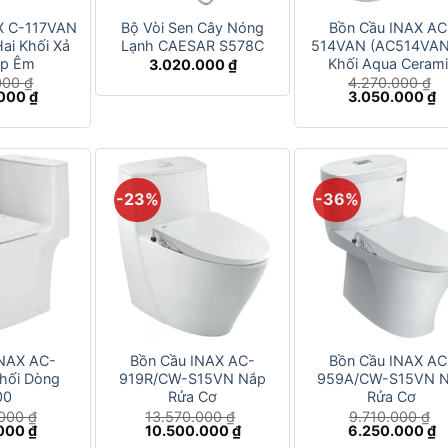
X C-117VAN
Bộ Vòi Sen Cây Nóng
Bồn Cầu INAX AC
ai Khối Xả
Lạnh CAESAR S578C
514VAN (AC514VAN 
ắp Êm
Khối Aqua Cerami
3.020.000
₫
000
₫
4.270.000
₫
Giá
Giá
G
.000
₫
3.050.000
₫
hiện
gốc
h
tại
là:
tạ
00 ₫.
là:
4.270.000 ₫.
là
2.240.000 ₫.
3
-23%
-36%
+
+
INAX AC-
Bồn Cầu INAX AC-
Bồn Cầu INAX AC
hối Dòng
919R/CW-S15VN Nắp
959A/CW-S15VN 
00
Rửa Cơ
Rửa Cơ
.000
₫
13.570.000
₫
9.710.000
₫
Giá
Giá
Giá
Giá
G
.000
₫
10.500.000
₫
6.250.000
₫
hiện
gốc
hiện
gốc
h