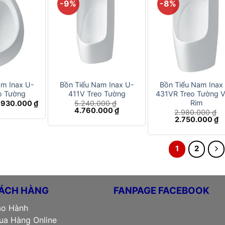
-9%
-8%
+
+
am Inax U-
Bồn Tiểu Nam Inax U-
Bồn Tiểu Nam Inax
o Tường
411V Treo Tường
431VR Treo Tường 
Rim
Giá
Giá
930.000
₫
5.240.000
₫
gốc
hiện
Giá
Giá
4.760.000
₫
2.980.000
₫
là:
tại
gốc
hiện
Giá
G
2.750.000
₫
1.050.000 ₫.
là:
là:
tại
gốc
hi
930.000 ₫.
5.240.000 ₫.
là:
là:
tạ
4.760.000 ₫.
2.980.000 ₫.
là
2
1
2
ÁCH HÀNG
FANPAGE FACEBOOK
ảo Hành
a Hàng Online