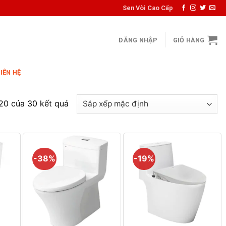
Sen Vòi Cao Cấp
ĐĂNG NHẬP
GIỎ HÀNG
LIÊN HỆ
–20 của 30 kết quả
-38%
-19%
+
+