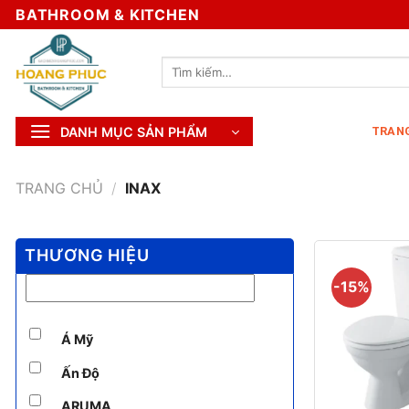
Skip
BATHROOM & KITCHEN
to
content
Tìm
kiếm:
DANH MỤC SẢN PHẨM
TRAN
TRANG CHỦ
/
INAX
THƯƠNG HIỆU
-15%
Á Mỹ
Ấn Độ
+
ARUMA