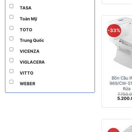
là:
10.500
TASA
Toàn Mỹ
TOTO
-33%
Trung Quốc
VICENZA
VIGLACERA
+
VITTO
Bồn Cầu 
969/CW-S
WEBER
Rửa
7.750.
Giá
5.200
gốc
là:
7.750.0