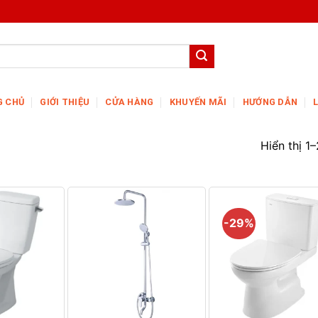
G CHỦ
GIỚI THIỆU
CỬA HÀNG
KHUYẾN MÃI
HƯỚNG DẪN
Hiển thị 1
-29%
+
+