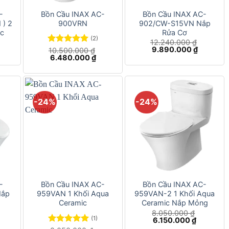
-
Bồn Cầu INAX AC-
Bồn Cầu INAX AC-
) 2
900VRN
902/CW-S15VN Nắp
c
Rửa Cơ
(2)
12.240.000
₫
iá
Giá
Giá
9.890.000
₫
Được xếp
10.500.000
₫
iện
gốc
hiện
Giá
Giá
6.480.000
₫
hạng
5.00
i
là:
tại
gốc
hiện
5 sao
:
12.240.000 ₫.
là:
là:
tại
.050.000 ₫.
9.890.00
10.500.000 ₫.
là:
6.480.000 ₫.
-24%
-24%
+
+
-
Bồn Cầu INAX AC-
Bồn Cầu INAX AC-
Nắp
959VAN 1 Khối Aqua
959VAN-2 1 Khối Aqua
Ceramic
Ceramic Nắp Mỏng
8.050.000
₫
(1)
iá
Giá
Giá
6.150.000
₫
iện
gốc
hiện