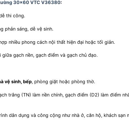
 tường 30×60 VTC V36380
:
dễ thi công.
ng phản sáng, dễ vệ sinh.
hợp nhiều phong cách nội thất hiện đại hoặc tối giản.
ối giữa gạch nền, gạch điểm và gạch chủ đạo.
à vệ sinh, bếp
, phòng giặt hoặc phòng thờ.
ạch trắng (TN) làm nền chính, gạch điểm (D2) làm điểm nh
rình dân dụng và công cộng như nhà ở, căn hộ, khách sạn m