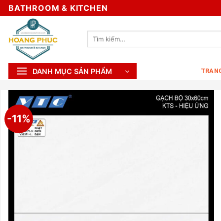
Skip
BATHROOM & KITCHEN
to
content
Tìm
kiếm:
DANH MỤC SẢN PHẨM
TRAN
-11%