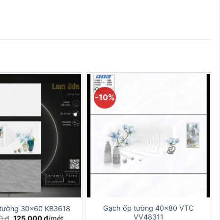
-10%
+
Gạch ốp tường 40×80 VTC
tường 30×60 KB3618
VV48311
Giá
Giá
00
₫
125.000
₫
/mét