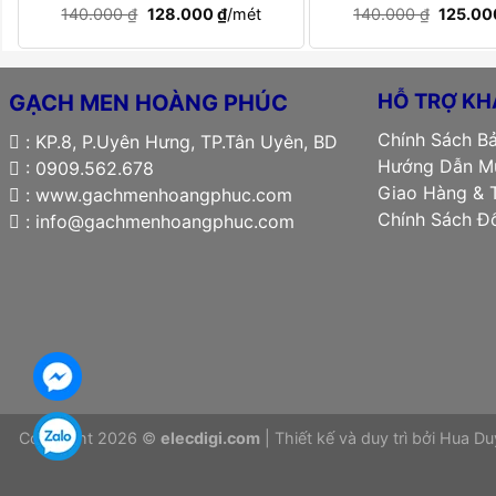
Giá
Giá
Giá
140.000
₫
128.000
₫
/mét
140.000
₫
125.0
gốc
hiện
gốc
là:
tại
là:
140.000 ₫.
là:
140.000
128.000 ₫.
HỖ TRỢ KH
GẠCH MEN HOÀNG PHÚC
Chính Sách B
: KP.8, P.Uyên Hưng, TP.Tân Uyên, BD
Hướng Dẫn Mu
: 0909.562.678
Giao Hàng & 
: www.gachmenhoangphuc.com
Chính Sách Đô
: info@gachmenhoangphuc.com
Copyright 2026 ©
elecdigi.com
| Thiết kế và duy trì bởi
Hua Du