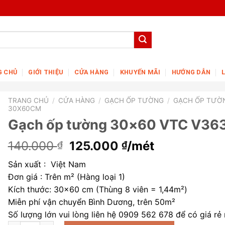
G CHỦ
GIỚI THIỆU
CỬA HÀNG
KHUYẾN MÃI
HƯỚNG DẪN
TRANG CHỦ
/
CỬA HÀNG
/
GẠCH ỐP TƯỜNG
/
GẠCH ỐP TƯỜ
30X60CM
Gạch ốp tường 30×60 VTC V36
Giá
Giá
140.000
125.000
/mét
₫
₫
gốc
hiện
Sản xuất : Việt Nam
là:
tại
Đơn giá : Trên m² (Hàng loại 1)
140.000 ₫.
là:
Kích thước: 30×60 cm (Thùng 8 viên = 1,44m²)
125.000 ₫.
Miễn phí vận chuyển Bình Dương, trên 50m²
Số lượng lớn vui lòng liên hệ 0909 562 678 để có giá rẻ 