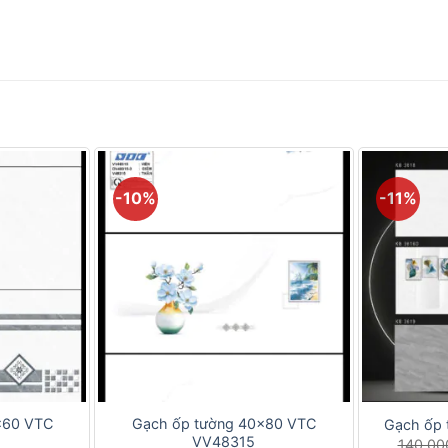
-10%
-11%
+
+
×60 VTC
Gạch ốp tường 40×80 VTC
Gạch ốp 
VV48315
140.0