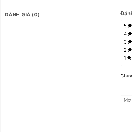
Đán
ĐÁNH GIÁ (0)
5
4
3
2
1
Chưa