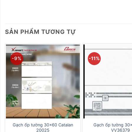
SẢN PHẨM TƯƠNG TỰ
-9%
-11%
+
+
Gạch ốp tường 30×60 Catalan
Gạch ốp tường 30
20025
VV36379