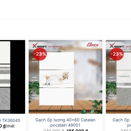
-23%
-23%
+
+
Gạch ốp tương 40×80 Catalan
Gạch ốp 
0 TK36045
pocelain 49001
p
Giá
00
₫
/mét
hiện
Giá
Giá
240.000
₫
185.000
₫
240.