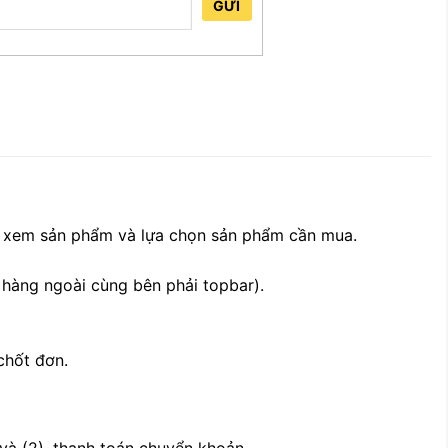
GỬI
, xem sản phẩm và lựa chọn sản phẩm cần mua.
 hàng ngoài cùng bên phải topbar).
chốt đơn.
 và (2). thanh toán chuyển khoản.