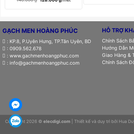
là:
gốc
hiện
140.000
là:
tại
140.000 ₫.
là:
128.000 ₫.
HỖ TRỢ KH
GẠCH MEN HOÀNG PHÚC
Chính Sách B
: KP.8, P.Uyên Hưng, TP.Tân Uyên, BD
Hướng Dẫn Mu
: 0909.562.678
Giao Hàng & 
: www.gachmenhoangphuc.com
Chính Sách Đô
: info@gachmenhoangphuc.com
Copyright 2026 ©
elecdigi.com
| Thiết kế và duy trì bởi
Hua Du