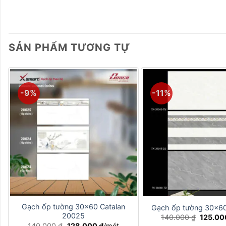
SẢN PHẨM TƯƠNG TỰ
-9%
-11%
+
+
Gạch ốp tường 30×60 Catalan
Gạch ốp tường 30×6
20025
Giá
140.000
₫
125.0
gốc
Giá
Giá
140.000
₫
128.000
₫
/mét