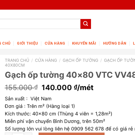
G CHỦ
GIỚI THIỆU
CỬA HÀNG
KHUYẾN MÃI
HƯỚNG DẪN
TRANG CHỦ
/
CỬA HÀNG
/
GẠCH ỐP TƯỜNG
/
GẠCH ỐP TƯỜ
40X80CM
Gạch ốp tường 40×80 VTC VV4
Giá
Giá
155.000
140.000
/mét
₫
₫
gốc
hiện
Sản xuất : Việt Nam
là:
tại
Đơn giá : Trên m² (Hàng loại 1)
155.000 ₫.
là:
Kích thước: 40×80 cm (Thùng 4 viên = 1,28m²)
140.000 ₫.
Miễn phí vận chuyển Bình Dương, trên 50m²
Số lượng lớn vui lòng liên hệ 0909 562 678 để có giá rẻ 