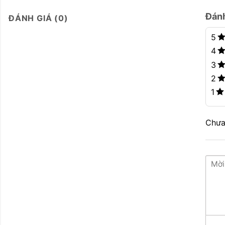
Đán
ĐÁNH GIÁ (0)
5
4
3
2
1
Chưa