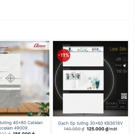
-11%
+
tường 40×80 Catalan
Gạch ốp tường 30×60 KB3618V
ocelain 49009
Giá
Giá
140.000
₫
125.000
₫
/mét
gốc
hiện
Giá
Giá
000
₫
185.000
₫