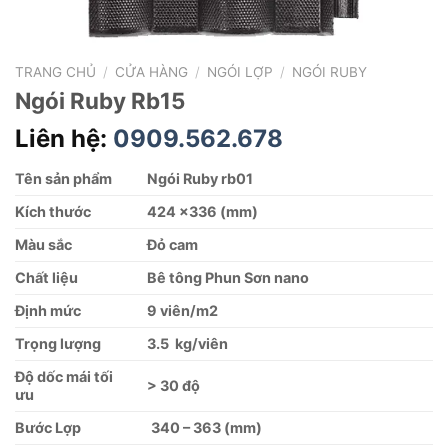
TRANG CHỦ
/
CỬA HÀNG
/
NGÓI LỢP
/
NGÓI RUBY
Ngói Ruby Rb15
Liên hệ:
0909.562.678
Tên sản phẩm
Ngói Ruby rb01
Kích thước
424 x336 (mm)
Màu sắc
Đỏ cam
Chất liệu
Bê tông Phun Sơn nano
Định mức
9 viên/m2
Trọng lượng
3.5 kg/viên
Độ dốc mái tối
> 30 độ
ưu
Bước Lợp
340 – 363 (mm)