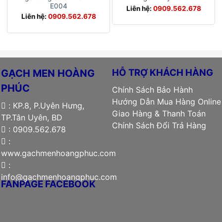
E004
Liên hệ:
0909.562.678
Liên hệ:
0909.562.678
HỖ TRỢ KHÁCH HÀNG
GẠCH MEN HOÀNG
PHÚC
Chính Sách Bảo Hành
Hướng Dẫn Mua Hàng Online
: KP.8, P.Uyên Hưng,
Giao Hàng & Thanh Toán
TP.Tân Uyên, BD
Chính Sách Đổi Trả Hàng
: 0909.562.678
:
www.gachmenhoangphuc.com
:
info@gachmenhoangphuc.com
FANPAGE FACEBOOK