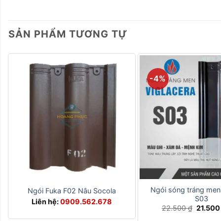
SẢN PHẨM TƯƠNG TỰ
-4%
+
+
Ngói sóng tráng men
Ngói Fuka F02 Nâu Socola
S03
Liên hệ:
0909.562.678
Giá
22.500
₫
21.50
gốc