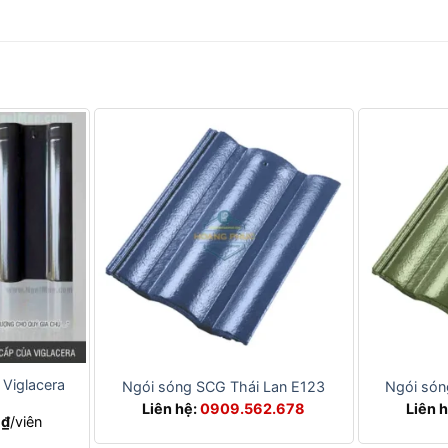
+
+
 Viglacera
Ngói sóng SCG Thái Lan E123
Ngói són
Liên hệ:
0909.562.678
Liên 
Giá
0
₫
/viên
hiện