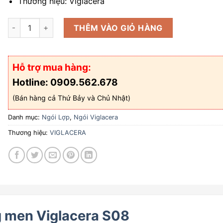
Thương hiệu: Viglacera
Ngói sóng tráng men Viglacera S08 số lượng
THÊM VÀO GIỎ HÀNG
Hỗ trợ mua hàng:
Hotline: 0909.562.678
(Bán hàng cả Thứ Bảy và Chủ Nhật)
Danh mục:
Ngói Lợp
,
Ngói Viglacera
Thương hiệu:
VIGLACERA
g men Viglacera S08