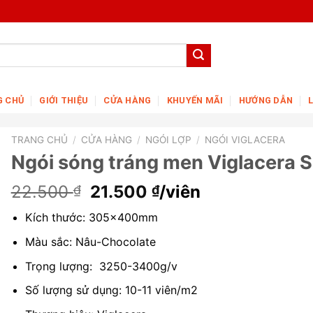
G CHỦ
GIỚI THIỆU
CỬA HÀNG
KHUYẾN MÃI
HƯỚNG DẪN
TRANG CHỦ
/
CỬA HÀNG
/
NGÓI LỢP
/
NGÓI VIGLACERA
Ngói sóng tráng men Viglacera 
Giá
Giá
22.500
21.500
/viên
₫
₫
gốc
hiện
Kích thước: 305x400mm
là:
tại
22.500 ₫.
là:
Màu sắc: Nâu-Chocolate
21.500 ₫.
Trọng lượng: 3250-3400g/v
Số lượng sử dụng: 10-11 viên/m2