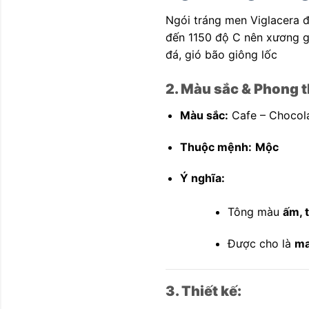
Ngói tráng men Viglacera đ
đến 1150 độ C nên xương gạ
đá, gió bão giông lốc
2. Màu sắc & Phong t
Màu sắc:
Cafe – Chocola
Thuộc mệnh:
Mộc
Ý nghĩa:
Tông màu
ấm, 
Được cho là
ma
3. Thiết kế: